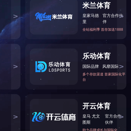
业经过多年的创新发展，凭着对先进技术的
玩具、餐具包装机械行业，环境净化与安
、首饰等行业解决了传统的纸绳和橡皮筋
度。产品包装后更环保美观，在国内工作