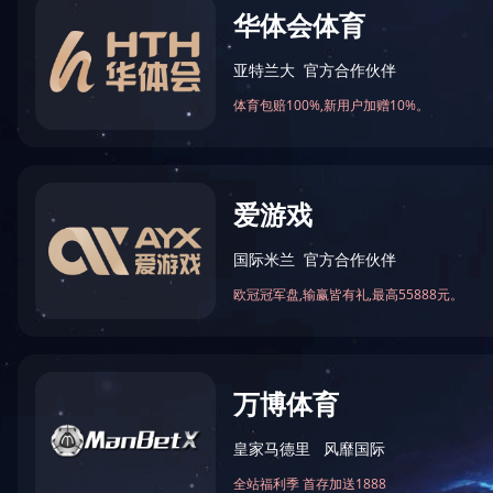
星
不
全
星
等