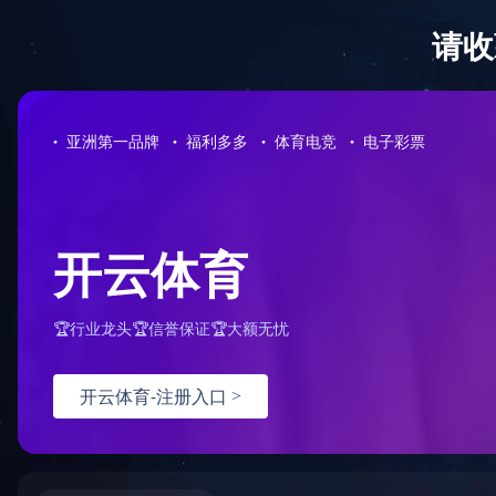
星空体育-星空体育官方网
关于
公司简介