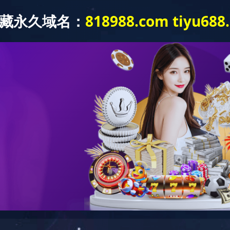
汇高
产品分类
新闻动态
联系我