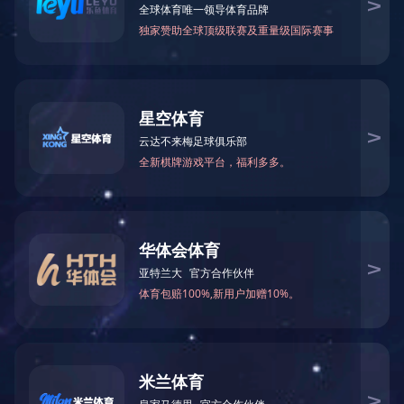
双头自动星空体育-星空体育官方网的特点和适用对象
2020-02-27
如何解决低温弹性胶钉受寒易断问题
2020-02-13
星空体育-星空体育官方网的发展前景怎么样
2020-02-03
关于星空体育-星空体育官方网在工作使用中需要注意的问题
2020-01-27
?双头自动星空体育-星空体育官方网的操作安全注意事项
2020-01-23
双头自动弹性胶针机的选购注意事项
2020-01-22