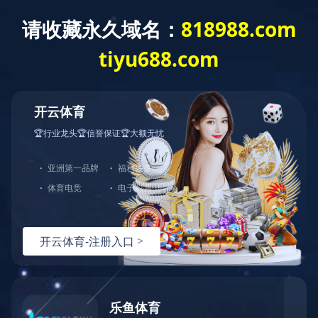
TOGGLE
NAVIGAT
最新资讯