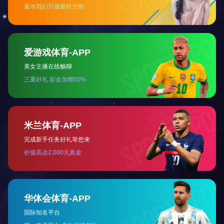
其中之一，在这些企业出产的产品中，也许咱们的这样的单纯的星
空体育-星空体育官方网产品并不是咱们的企业最为引以为豪的产
品，也不是咱们在行业中具有强大的产品的竞争力的产品，可是，
在咱们的整个的企业出产的产业链中，关于咱们的星空体育-星空体
育官方网来说也是有着自身的产品的开展的含义的，因为有着咱们
的不同的产品的好坏、质量的高低的比照是因为咱们的行业中有着
更多的产品的包装的对象的比照，这样才会有咱们关于不同的产品
在行业中所起到的作用的不同的评价，虽然，咱们的星空体育-星空
体育官方网在当前的包装行业中没有主导行业的才能，可是咱们可
以发现，也是因为行业中的更多的这样的无关紧要的产品的出现，
让咱们的各职业的开展变得了更加的丰厚多彩，也让咱们的行业中
充满了生机，为咱们的日子带来了最真实的便利。
广州汇高机械HD-R3/HD-X5/HD-R5双头自动星空体育-星空体育官
方网，快速背卡两点固定产品，由于其高速快捷的包装性能，环保
的特质，迅速取代扎带、铁丝等传统类绑扎耗材，是一个稳定快速
的包装神器。
返回 >>